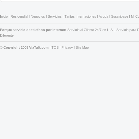
Inicio
|
Resicendial
|
Negocios
|
Servicios
|
Tarifas Internaciones
|
Ayuda
|
Suscribase
|
Mi C
Porque servicio de telefono por internet:
Servicio al Cliente 24/7 en U.S.
|
Servicio para
Diferente
© Copyright 2009 ViaTalk.com
|
TOS
|
Privacy
|
Site Map